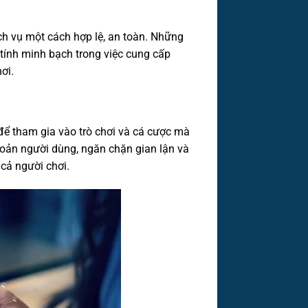
ch vụ một cách hợp lệ, an toàn. Những
 tính minh bạch trong việc cung cấp
ơi.
ể tham gia vào trò chơi và cá cược mà
khoản người dùng, ngăn chặn gian lận và
cả người chơi.