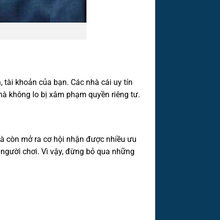
, tài khoản của bạn. Các nhà cái uy tín
mà không lo bị xâm phạm quyền riêng tư.
à còn mở ra cơ hội nhận được nhiều ưu
 người chơi. Vì vậy, đừng bỏ qua những