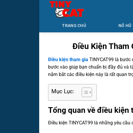
TRANG CHỦ
NỔ HŨ
Điều Kiện Tham
Điều kiện tham gia
TINYCAT99 là bước đầu
bước vào giúp bạn chuẩn bị đầy đủ và t
nắm bắt các điều kiện này là rất quan tr
Mục Lục:
Tổng quan về điều kiện 
Điều kiện TINYCAT99 là những yêu cầu cầ