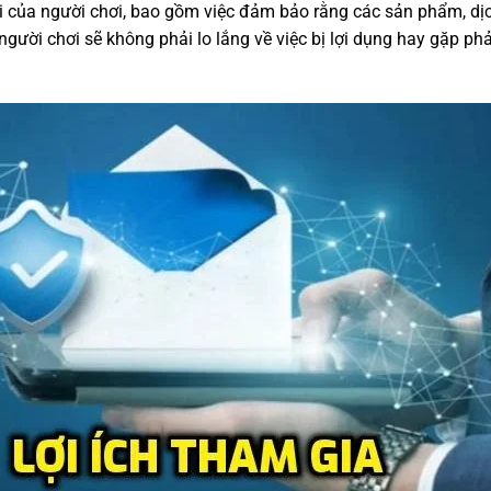
i của người chơi, bao gồm việc đảm bảo rằng các sản phẩm, d
 người chơi sẽ không phải lo lắng về việc bị lợi dụng hay gặp 