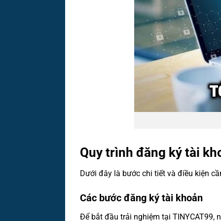
Quy trình đăng ký tài k
Dưới đây là bước chi tiết và điều kiện c
Các bước đăng ký tài khoản
Để bắt đầu trải nghiệm tại TINYCAT99, n