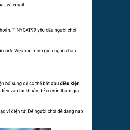
ại, và email.
i khoản. TINYCAT99 yêu cầu người chơi
i chơi. Việc xác minh giúp ngăn chặn
iện bổ sung để có thể bắt đầu
điều kiện
 tiền vào tài khoản để có vốn tham gia
c ví điện tử. Để người chơi dễ dàng nạp