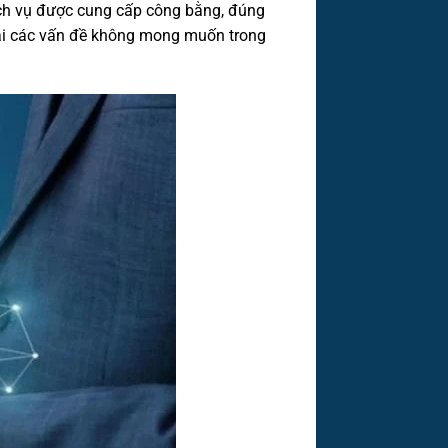
ịch vụ được cung cấp công bằng, đúng
phải các vấn đề không mong muốn trong