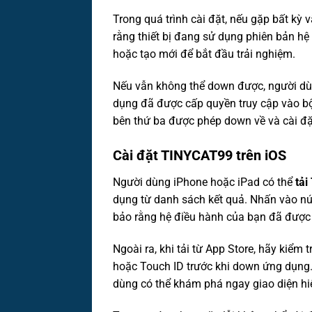
Trong quá trình cài đặt, nếu gặp bất kỳ
rằng thiết bị đang sử dụng phiên bản hệ
hoặc tạo mới để bắt đầu trải nghiệm.
Nếu vẫn không thể down được, người dùn
dụng đã được cấp quyền truy cập vào bộ
bên thứ ba được phép down về và cài đặ
Cài đặt TINYCAT99 trên iOS
Người dùng iPhone hoặc iPad có thể
tả
dụng từ danh sách kết quả. Nhấn vào nút
bảo rằng hệ điều hành của bạn đã được 
Ngoài ra, khi tải từ App Store, hãy kiểm 
hoặc Touch ID trước khi down ứng dụng. 
dùng có thể khám phá ngay giao diện hi