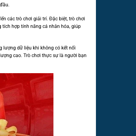
 đầu.
các trò chơi giải trí. Đặc biệt, trò chơi
tích hợp tính năng cá nhân hóa, giúp
 lượng dữ liệu khi không có kết nối
ượng cao. Trò chơi thực sự là người bạn