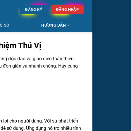
ĐĂNG KÝ
ĐĂNG NHẬP
Ổ SỐ
HƯỚNG DẪN
hiệm Thú Vị
ăng độc đáo và giao diện thân thiện,
ều đơn giản và nhanh chóng. Hãy cùng
 lợi cho người dùng. Với sự phát triển
dễ sử dụng. Ứng dụng hỗ trợ nhiều tính