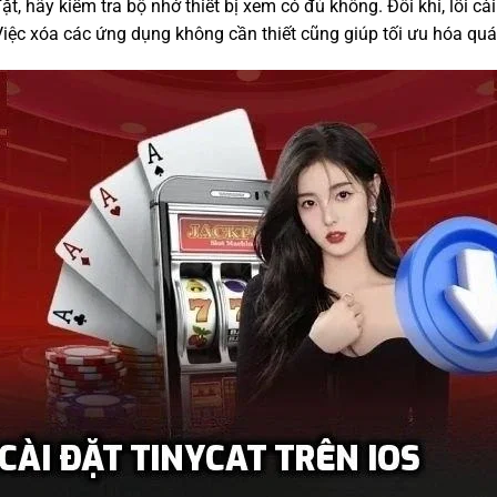
t, hãy kiểm tra bộ nhớ thiết bị xem có đủ không. Đôi khi, lỗi cài
iệc xóa các ứng dụng không cần thiết cũng giúp tối ưu hóa quá