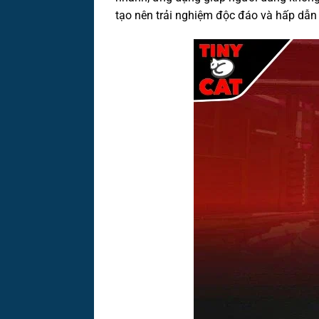
tạo nên trải nghiệm độc đáo và hấp dẫn