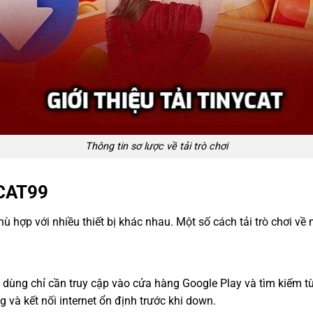
Thông tin sơ lược về tải trò chơi
YCAT99
 hợp với nhiều thiết bị khác nhau. Một số cách tải trò chơi về
dùng chỉ cần truy cập vào cửa hàng Google Play và tìm kiếm t
g và kết nối internet ổn định trước khi down.