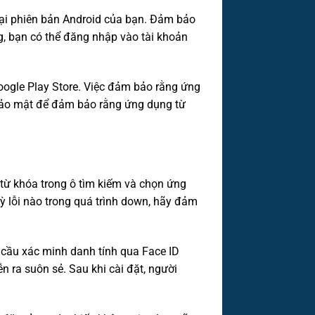
 lại phiên bản Android của bạn. Đảm bảo
g, bạn có thể đăng nhập vào tài khoản
oogle Play Store. Việc đảm bảo rằng ứng
 bảo mật để đảm bảo rằng ứng dụng từ
từ khóa trong ô tìm kiếm và chọn ứng
kỳ lỗi nào trong quá trình down, hãy đảm
êu cầu xác minh danh tính qua Face ID
 ra suôn sẻ. Sau khi cài đặt, người