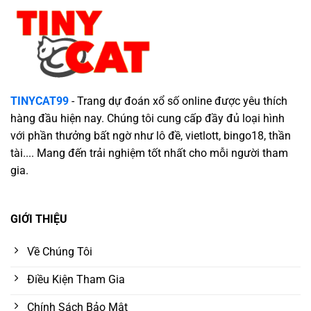
TINYCAT99
- Trang dự đoán xổ số online được yêu thích
hàng đầu hiện nay. Chúng tôi cung cấp đầy đủ loại hình
với phần thưởng bất ngờ như lô đề, vietlott, bingo18, thần
tài.... Mang đến trải nghiệm tốt nhất cho mỗi người tham
gia.
GIỚI THIỆU
Về Chúng Tôi
Điều Kiện Tham Gia
Chính Sách Bảo Mật