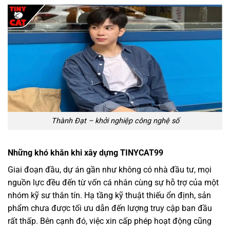
Thành Đạt – khởi nghiệp công nghệ số
Những khó khăn khi xây dựng TINYCAT99
Giai đoạn đầu, dự án gần như không có nhà đầu tư, mọi
nguồn lực đều đến từ vốn cá nhân cùng sự hỗ trợ của một
nhóm kỹ sư thân tín. Hạ tầng kỹ thuật thiếu ổn định, sản
phẩm chưa được tối ưu dẫn đến lượng truy cập ban đầu
rất thấp. Bên cạnh đó, việc xin cấp phép hoạt động cũng