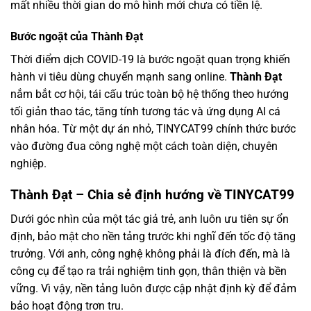
mất nhiều thời gian do mô hình mới chưa có tiền lệ.
Bước ngoặt của Thành Đạt
Thời điểm dịch COVID-19 là bước ngoặt quan trọng khiến
hành vi tiêu dùng chuyển mạnh sang online.
Thành Đạt
nắm bắt cơ hội, tái cấu trúc toàn bộ hệ thống theo hướng
tối giản thao tác, tăng tính tương tác và ứng dụng AI cá
nhân hóa. Từ một dự án nhỏ, TINYCAT99 chính thức bước
vào đường đua công nghệ một cách toàn diện, chuyên
nghiệp.
Thành Đạt – Chia sẻ định hướng về TINYCAT99
Dưới góc nhìn của một tác giả trẻ, anh luôn ưu tiên sự ổn
định, bảo mật cho nền tảng trước khi nghĩ đến tốc độ tăng
trưởng. Với anh, công nghệ không phải là đích đến, mà là
công cụ để tạo ra trải nghiệm tinh gọn, thân thiện và bền
vững. Vì vậy, nền tảng luôn được cập nhật định kỳ để đảm
bảo hoạt động trơn tru.