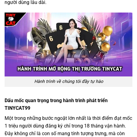
người dùng lâu dài.
Hành trình về chúng tôi đầy tự hào
Dấu mốc quan trọng trong hành trình phát triển
TINYCAT99
Một trong những bước ngoặt lớn nhất là thời điểm đạt mốc
1 triệu người dùng đăng ký chỉ trong 18 tháng vận hành.
Đây không chỉ là con số mang tính tượng trưng, mà còn