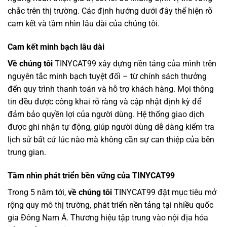
chắc trên thị trường. Các định hướng dưới đây thể hiện rõ
cam kết và tầm nhìn lâu dài của chúng tôi.
Cam kết minh bạch lâu dài
Về chúng tôi
TINYCAT99 xây dựng nền tảng của mình trên
nguyên tắc minh bạch tuyệt đối – từ chính sách thưởng
đến quy trình thanh toán và hỗ trợ khách hàng. Mọi thông
tin đều được công khai rõ ràng và cập nhật định kỳ để
đảm bảo quyền lợi của người dùng. Hệ thống giao dịch
được ghi nhận tự động, giúp người dùng dễ dàng kiểm tra
lịch sử bất cứ lúc nào mà không cần sự can thiệp của bên
trung gian.
Tầm nhìn phát triển bền vững của TINYCAT99
Trong 5 năm tới,
về chúng tôi
TINYCAT99 đặt mục tiêu mở
rộng quy mô thị trường, phát triển nền tảng tại nhiều quốc
gia Đông Nam Á. Thương hiệu tập trung vào nội địa hóa