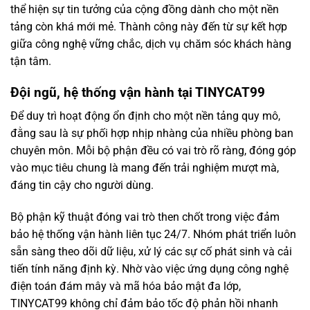
thể hiện sự tin tưởng của cộng đồng dành cho một nền
tảng còn khá mới mẻ. Thành công này đến từ sự kết hợp
giữa công nghệ vững chắc, dịch vụ chăm sóc khách hàng
tận tâm.
Đội ngũ, hệ thống vận hành tại TINYCAT99
Để duy trì hoạt động ổn định cho một nền tảng quy mô,
đằng sau là sự phối hợp nhịp nhàng của nhiều phòng ban
chuyên môn. Mỗi bộ phận đều có vai trò rõ ràng, đóng góp
vào mục tiêu chung là mang đến trải nghiệm mượt mà,
đáng tin cậy cho người dùng.
Bộ phận kỹ thuật đóng vai trò then chốt trong việc đảm
bảo hệ thống vận hành liên tục 24/7. Nhóm phát triển luôn
sẵn sàng theo dõi dữ liệu, xử lý các sự cố phát sinh và cải
tiến tính năng định kỳ. Nhờ vào việc ứng dụng công nghệ
điện toán đám mây và mã hóa bảo mật đa lớp,
TINYCAT99 không chỉ đảm bảo tốc độ phản hồi nhanh