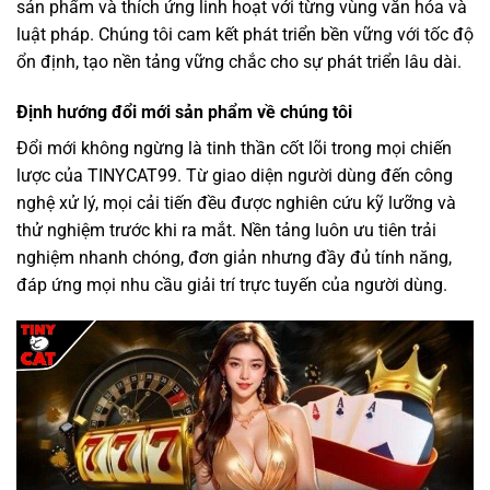
sản phẩm và thích ứng linh hoạt với từng vùng văn hóa và
luật pháp. Chúng tôi cam kết phát triển bền vững với tốc độ
ổn định, tạo nền tảng vững chắc cho sự phát triển lâu dài.
Định hướng đổi mới sản phẩm về chúng tôi
Đổi mới không ngừng là tinh thần cốt lõi trong mọi chiến
lược của TINYCAT99. Từ giao diện người dùng đến công
nghệ xử lý, mọi cải tiến đều được nghiên cứu kỹ lưỡng và
thử nghiệm trước khi ra mắt. Nền tảng luôn ưu tiên trải
nghiệm nhanh chóng, đơn giản nhưng đầy đủ tính năng,
đáp ứng mọi nhu cầu giải trí trực tuyến của người dùng.