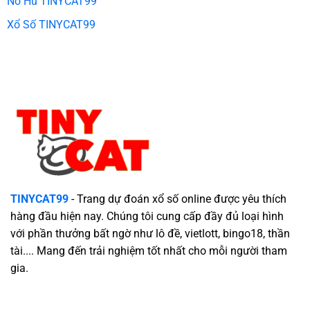
Nổ Hũ TINYCAT99
Xổ Số TINYCAT99
TINYCAT99
- Trang dự đoán xổ số online được yêu thích
hàng đầu hiện nay. Chúng tôi cung cấp đầy đủ loại hình
với phần thưởng bất ngờ như lô đề, vietlott, bingo18, thần
tài.... Mang đến trải nghiệm tốt nhất cho mỗi người tham
gia.