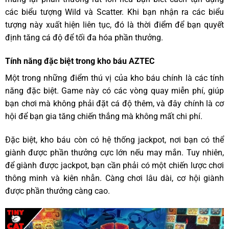
các biểu tượng Wild và Scatter. Khi bạn nhận ra các biểu
tượng này xuất hiện liên tục, đó là thời điểm để bạn quyết
định tăng cá độ để tối đa hóa phần thưởng.
Tính năng đặc biệt trong kho báu AZTEC
Một trong những điểm thú vị của kho báu chính là các tính
năng đặc biệt. Game này có các vòng quay miễn phí, giúp
bạn chơi mà không phải đặt cá độ thêm, và đây chính là cơ
hội để bạn gia tăng chiến thắng mà không mất chi phí.
Đặc biệt, kho báu còn có hệ thống jackpot, nơi bạn có thể
giành được phần thưởng cực lớn nếu may mắn. Tuy nhiên,
để giành được jackpot, bạn cần phải có một chiến lược chơi
thông minh và kiên nhẫn. Càng chơi lâu dài, cơ hội giành
được phần thưởng càng cao.