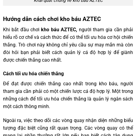
Khái quát chung về kho báu AZTEC
Hướng dẫn cách chơi kho báu AZTEC
Khi bắt đầu chơi
kho báu AZTEC,
người tham gia cần phải
hiểu rõ cơ chế và cách thức để có thể tối ưu hóa cơ hội chiến
thắng. Trò chơi này không chỉ yêu cầu sự may mắn mà còn
đòi hỏi bạn phải biết cách quản lý cá độ hợp lý để giành
được chiến thắng cao nhất.
Cách tối ưu hóa chiến thắng
Để đạt được chiến thắng cao nhất trong kho báu, người
tham gia cần phải có một chiến lược cá độ hợp lý. Một trong
những cách để tối ưu hóa chiến thắng là quản lý ngân sách
một cách thông minh.
Ngoài ra, việc theo dõi các vòng quay nhận diện những biểu
tượng đặc biệt cũng rất quan trọng. Các vòng quay có thể
mang lại phần thưởng rất lớn nếu bạn biết cách tận dụng