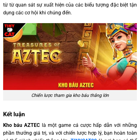
từ từ quan sát sự xuất hiện của các biểu tượng đặc biệt tận
dụng các cơ hội khi chúng đến.
Chiến lược tham gia kho báu thắng lớn
Kết luận
Kho báu AZTEC
là một game cá cược hấp dẫn với những
phần thưởng giá trị, và với chiến lược hợp lý, bạn hoàn toàn