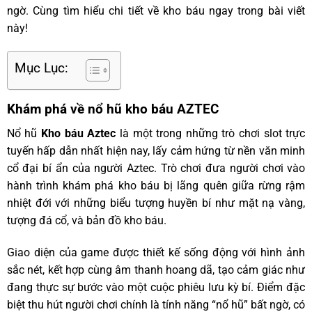
ngờ. Cùng tìm hiểu chi tiết về kho báu ngay trong bài viết
này!
Mục Lục:
Khám phá về nổ hũ kho báu AZTEC
Nổ hũ
Kho báu Aztec
là một trong những trò chơi slot trực
tuyến hấp dẫn nhất hiện nay, lấy cảm hứng từ nền văn minh
cổ đại bí ẩn của người Aztec. Trò chơi đưa người chơi vào
hành trình khám phá kho báu bị lãng quên giữa rừng rậm
nhiệt đới với những biểu tượng huyền bí như mặt nạ vàng,
tượng đá cổ, và bản đồ kho báu.
Giao diện của game được thiết kế sống động với hình ảnh
sắc nét, kết hợp cùng âm thanh hoang dã, tạo cảm giác như
đang thực sự bước vào một cuộc phiêu lưu kỳ bí. Điểm đặc
biệt thu hút người chơi chính là tính năng “nổ hũ” bất ngờ, có