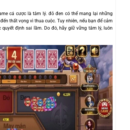
game cá cược là tâm lý. đỏ đen có thể mang lại những
đến thất vọng vì thua cuộc. Tuy nhiên, nếu bạn để cảm
 quyết định sai lầm. Do đó, hãy giữ vững tâm lý, luôn