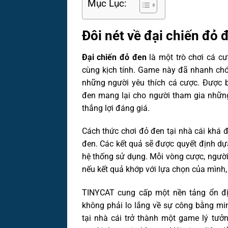
Mục Lục:
Đôi nét về đại chiến đỏ 
Đại chiến đỏ đen
là một trò chơi cá cư
cùng kịch tính. Game này đã nhanh chó
những người yêu thích cá cược. Được b
đen mang lại cho người tham gia những
thắng lợi đáng giá.
Cách thức chơi đỏ đen tại nhà cái khá 
đen. Các kết quả sẽ được quyết định dự
hệ thống sử dụng. Mỗi vòng cược, người
nếu kết quả khớp với lựa chọn của mình
TINYCAT cung cấp một nền tảng ổn đị
không phải lo lắng về sự công bằng mi
tại nhà cái trở thành một game lý tư