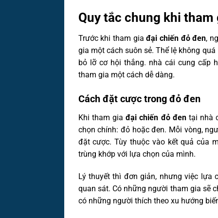
Quy tắc chung khi tham 
Trước khi tham gia
đại chiến đỏ đen
, n
gia một cách suôn sẻ. Thể lệ không quá 
bỏ lỡ cơ hội thắng. nhà cái cung cấp 
tham gia một cách dễ dàng.
Cách đặt cược trong đỏ đen
Khi tham gia
đại chiến đỏ đen
tại nhà 
chọn chính: đỏ hoặc đen. Mỗi vòng, ngư
đặt cược. Tùy thuộc vào kết quả của 
trùng khớp với lựa chọn của mình.
Lý thuyết thì đơn giản, nhưng việc lựa 
quan sát. Có những người tham gia sẽ c
có những người thích theo xu hướng biế