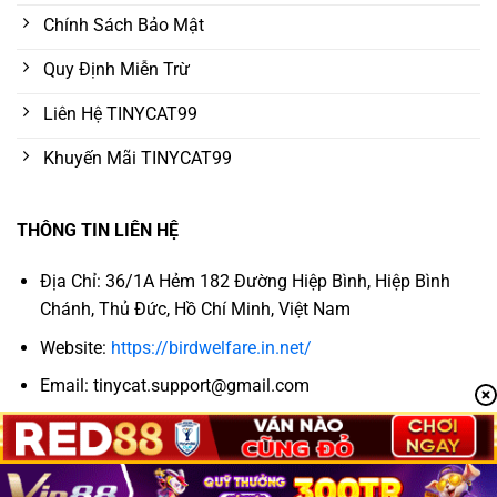
Chính Sách Bảo Mật
Quy Định Miễn Trừ
Liên Hệ TINYCAT99
Khuyến Mãi TINYCAT99
THÔNG TIN LIÊN HỆ
Địa Chỉ: 36/1A Hẻm 182 Đường Hiệp Bình, Hiệp Bình
Chánh, Thủ Đức, Hồ Chí Minh, Việt Nam
Website:
https://birdwelfare.in.net/
Email:
tinycat.support@gmail.com
SĐT: 0703573172
Tác Giả:
Thành Đạt