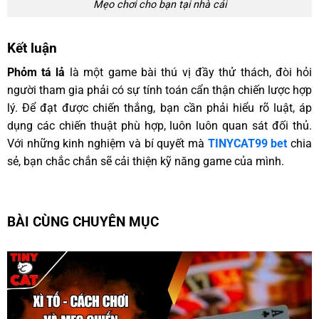
Mẹo chơi cho bạn tại nhà cái
Kết luận
Phỏm tá lả
là một game bài thú vị đầy thử thách, đòi hỏi
người tham gia phải có sự tính toán cẩn thận chiến lược hợp
lý. Để đạt được chiến thắng, bạn cần phải hiểu rõ luật, áp
dụng các chiến thuật phù hợp, luôn luôn quan sát đối thủ.
Với những kinh nghiệm và bí quyết mà
TINYCAT99 bet
chia
sẻ, bạn chắc chắn sẽ cải thiện kỹ năng game của mình.
BÀI CÙNG CHUYÊN MỤC