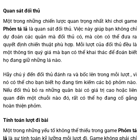
Quan sát đối thủ
Một trong những chiến lược quan trọng nhất khi chơi game
Phỏm tá lả
là quan sát đối thủ. Việc này giúp bạn không chỉ
dự đoán các quân mà đối thủ có, mà còn có thể đưa ra
quyết định chiến thuật phù hợp. Mỗi lượt của đối thủ đều là
một thông tin quý giá mà bạn có thể khai thác để đoán biết
họ đang giữ những lá nào.
Hãy chú ý đến đối thủ đánh ra và bốc lên trong mỗi lượt , vì
nó có thể cho bạn biết họ đang tìm kiếm các bộ phỏm nào.
Nếu đối thủ bỏ ra những quân bài có giá trị cao hoặc liên
quan đến một chuỗi nào đó, rất có thể họ đang cố gắng
hoàn thiện phỏm.
Tính toán lượt đi bài
Một trong những yếu tố không thể thiếu trong game
Phỏm tá
lả
là sự tính toán kỹ lưỡng mỗi lượt đi. Game không phải chỉ