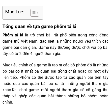
Mục Lục:
Tổng quan về tựa game phỏm tá lả
Phỏm tá lả
là trò chơi bài rất phổ biến trong cộng đồng
game thủ Việt Nam, đặc biệt là những người yêu thích các
game bài dân gian. Game này thường được chơi với bộ bài
tây, có từ 2 đến 4 người tham gia.
Mục tiêu chính của game là tạo ra các bộ phỏm đó là những
bộ bài có ít nhất ba quân bài đồng chất hoặc có một dãy
liên tiếp. Phỏm có thể được tạo từ các quân bài trên tay
hoặc qua các quân bài bỏ ra từ những người tham gia
khác.Khi chơi game, mỗi người tham gia sẽ cố gắng thu
thập và ghép các quân bài thành những bộ phỏm hoàn
chỉnh.