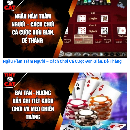
Ngầu Hầm Trăm Người – Cách Chơi Cá Cược Đơn Giản, Dễ Thắng